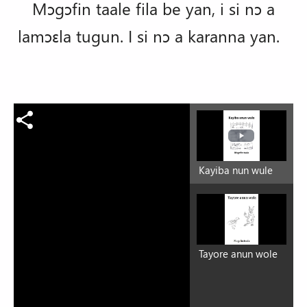
Mɔgɔfin taale fila be yan, i si nɔ a
lamɔɛla tugun. I si nɔ a karanna yan.
Kayiba nun wule
Tayore anun wole