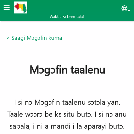
Aller au contenu principal
Sel
Wakkilɛ si lɔnnɛ sɔtɔ!
< Saagi Mɔgɔfin kuma
Mɔgɔfin taalenu
I si nɔ Mɔgɔfin taalenu sɔtɔla yan.
Taale wɔɔrɔ be kɛ situ butɔ. I si nɔ anu
sabala, i ni a mandi i la aparayi butɔ.