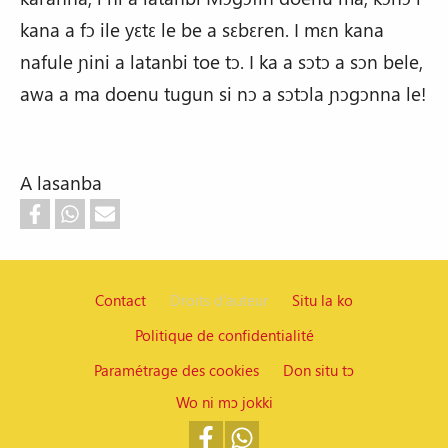
kana a fɔ ile yɛtɛ le be a sɛbɛren. I mɛn kana
nafule ɲini a latanbi toe tɔ. I ka a sɔtɔ a sɔn bele,
awa a ma doenu tugun si nɔ a sɔtɔla ɲɔgɔnna le!
A lasanba
Contact
Droits d'auteur
Situ la ko
Politique de confidentialité
Pied de page
Paramétrage des cookies
Don situ tɔ
Wo ni mɔ jokki