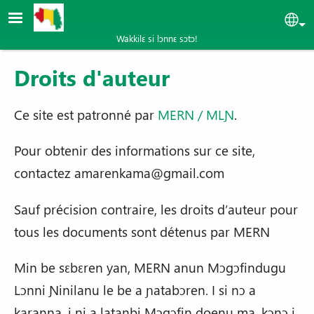
Aller au contenu principal
Sel
Wakkilɛ si lɔnnɛ sɔtɔ!
Droits d'auteur
Ce site est patronné par
MERN / MLƝ
.
Pour obtenir des informations sur ce site,
contactez
amarenkama@gmail.com
Sauf précision contraire, les droits d’auteur pour
tous les documents sont détenus par MERN
Min be sɛbɛren yan, MERN anun Mɔgɔfindugu
Lɔnni Ɲinilanu le be a ɲatabɔren. I si nɔ a
karanna, i ni a latanbi Mɔgɔfin doenu ma, kɔnɔ i