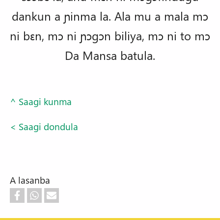
dankun a ɲinma la. Ala mu a mala mɔ
ni bɛn, mɔ ni ɲɔgɔn biliya, mɔ ni to mɔ
Da Mansa batula.
^ Saagi kunma
< Saagi dondula
A lasanba