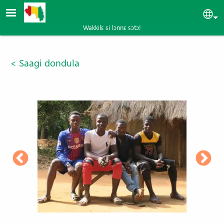
Aller au contenu principal
Sel
Wakkilɛ si lɔnnɛ sɔtɔ!
< Saagi dondula