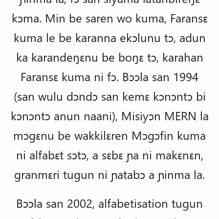
kɔma. Min be saren wo kuma, Faransɛ
kuma le be karanna ekɔlunu tɔ, adun
ka karandeŋɛnu be boŋɛ tɔ, karahan
Faransɛ kuma ni fɔ. Bɔɔla san 1994
(san wulu dɔndɔ san kemɛ kɔnɔntɔ bi
kɔnɔntɔ anun naani), Misiyɔn MERN la
mɔgɛnu be wakkilɛren Mɔgɔfin kuma
ni alfabɛt sɔtɔ, a sɛbɛ ɲa ni makɛnɛn,
granmɛri tugun ni ɲatabɔ a ɲinma la.
Bɔɔla san 2002, alfabetisation tugun