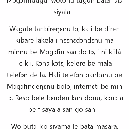
siyala.
Wagate tanbireŋɛnu tɔ, ka i be diren
kibare lakela i nɛɛnɛdɔndɛnu ma
minnu be Mɔgɔfin saa do tɔ, i ni kiilá
le kii. Kɔnɔ kɔtɛ, kelere be mala
telefɔn de la. Hali telefɔn banbanu be
Mɔgɔfindeŋɛnu bolo, internɛti be min
tɔ. Reso bele bɛnden kan donu, kɔnɔ a
be fisayala san go san.
Wo butɔ, ko siyama le bata masara.