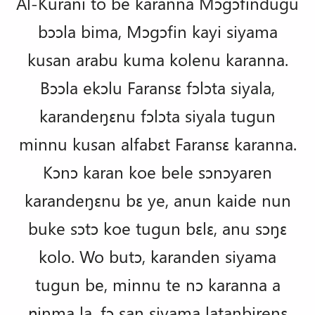
Al-Kurani to be karanna Mɔgɔfindugu
bɔɔla bima, Mɔgɔfin kayi siyama
kusan arabu kuma kolenu karanna.
Bɔɔla ekɔlu Faransɛ fɔlɔta siyala,
karandeŋɛnu fɔlɔta siyala tugun
minnu kusan alfabɛt Faransɛ karanna.
Kɔnɔ karan koe bele sɔnɔyaren
karandeŋɛnu bɛ ye, anun kaide nun
buke sɔtɔ koe tugun bɛlɛ, anu sɔŋɛ
kolo. Wo butɔ, karanden siyama
tugun be, minnu te nɔ karanna a
ɲinma la, fɔ san siyama latanbireŋɛ