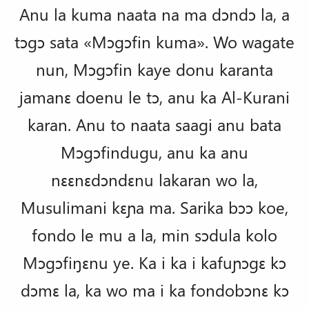
Anu la kuma naata na ma dɔndɔ la, a
tɔgɔ sata «Mɔgɔfin kuma». Wo wagate
nun, Mɔgɔfin kaye donu karanta
jamanɛ doenu le tɔ, anu ka Al-Kurani
karan. Anu to naata saagi anu bata
Mɔgɔfindugu, anu ka anu
nɛɛnɛdɔndɛnu lakaran wo la,
Musulimani kɛɲa ma. Sarika bɔɔ koe,
fondo le mu a la, min sɔdula kolo
Mɔgɔfiŋɛnu ye. Ka i ka i kafuɲɔgɛ kɔ
dɔmɛ la, ka wo ma i ka fondobɔnɛ kɔ