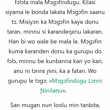
fɔlɔta mala Mɔgɔfindugu. Kilasi
siyama le bonda lakata Mɔgɔfin saanu
tɔ. Misiyɔn ka Mɔgɔfin kaye donu
taran, minnu si karandeŋɛnu lakaran.
Han bi wo wale be mala le. Mɔgɔfin
kuma karanden donu ka gurupu do
fɔlɔ, minnu be kunbɛnna kari yo kari,
anu ni lɔnnɛ ɲini, ka a fatan. Wo
gurupu le tɔgɔ: «
Mɔgɔfindugu Lɔnni
Ɲinilanu
».
San mugan nun loolu min tanbita,