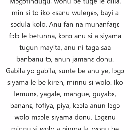
Mɔgɔfindugu, wonu be tuge le diila,
min si to iko «sanu wuleŋɛ», bayi a
sɔdula kolo. Anu fan na munanfaŋɛ
fɔlɔ le betunna, kɔnɔ anu si a siyama
tugun mayita, anu ni taga saa
banbanu tɔ, anun jamanɛ donu.
Gabila yo gabila, sunte be anu ye, lɔgɔ
siyama le be kiren, minnu si wolo. Iko
lemunɛ, yagale, mangue, guyabɛ,
bananɛ, fofiya, piya, kɔɔla anun lɔgɔ
wolo mɔɔle siyama donu. Lɔgɛnu
minnu si wolo a ɲinma la, wonu be