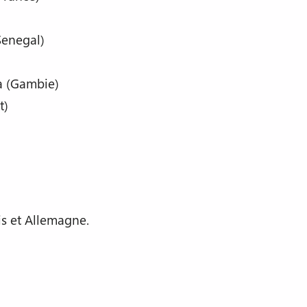
Senegal)
a (Gambie)
t)
nis et Allemagne.