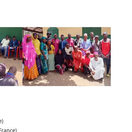
e)
France)