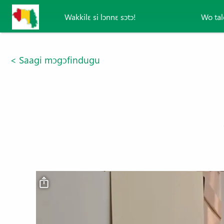
Aller au contenu principal
Wakkilɛ si lɔnnɛ sɔtɔ!
Wo tal
< Saagi mɔgɔfindugu
Fichier vidéo