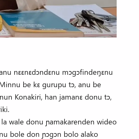
n anu nɛɛnɛdɔndɛnu mɔgɔfindeŋɛnu
 Minnu be kɛ gurupu tɔ, anu be
nun Konakiri, han jamanɛ donu tɔ,
iki.
a » la wale donu ɲamakarenden wideo
nu bole don ɲɔgɔn bolo alako