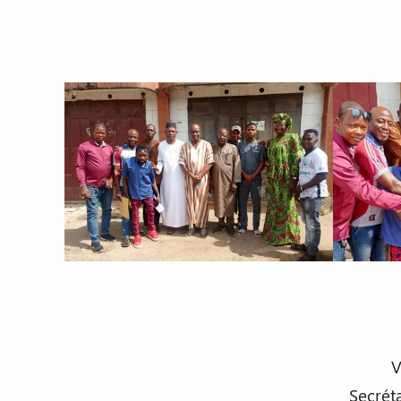
V
Secrét