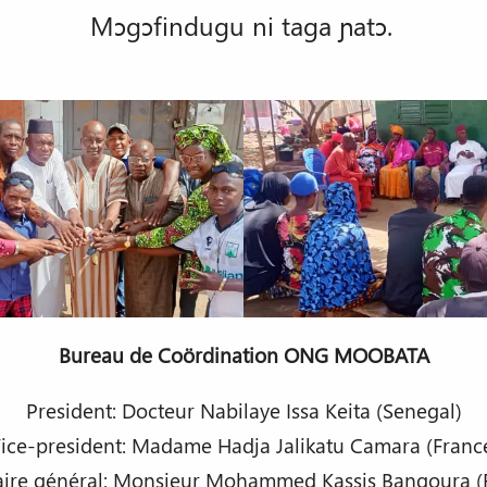
Mɔgɔfindugu ni taga ɲatɔ.
Bureau de Coördination ONG MOOBATA
President: Docteur Nabilaye Issa Keita (Senegal)
ice-president: Madame Hadja Jalikatu Camara (Franc
aire général: Monsieur Mohammed Kassis Bangoura (