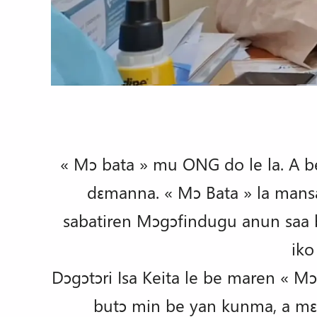
« Mɔ bata » mu ONG do le la. A 
dɛmanna. « Mɔ Bata » la mansa
sabatiren Mɔgɔfindugu anun saa b
iko
Dɔgɔtɔri Isa Keita le be maren « M
butɔ min be yan kunma, a mɛ