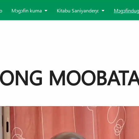
o
Mɔgɔfin kuma
Kitabu Saniyandeŋɛ
Mɔgɔfindu
ONG MOOBAT