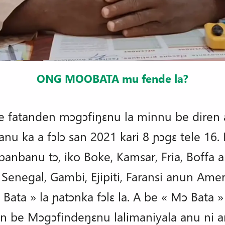
ONG MOOBATA mu fende la?
be fatanden mɔgɔfiŋɛnu la minnu be dire
nu ka a fɔlɔ san 2021 kari 8 ɲɔgɛ tele 16.
anbanu tɔ, iko Boke, Kamsar, Fria, Boffa a
 Senegal, Gambi, Ejipiti, Faransi anun Amer
ɔ Bata » la ɲatɔnka fɔlɛ la. A be « Mɔ Bat
n be Mɔgɔfindeŋɛnu lalimaniyala anu ni a