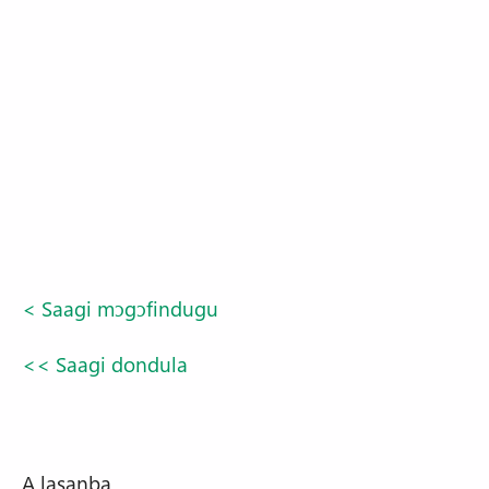
< Saagi mɔgɔfindugu
<< Saagi dondula
A lasanba