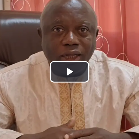
Lire
la
vidéo